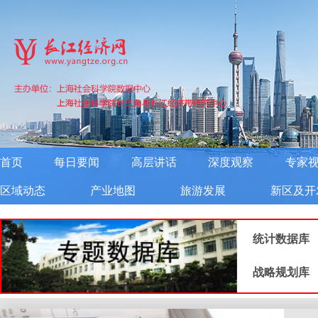
首页
每日要闻
高层讲话
深度观察
专家
区域动态
产业地图
旅游发展
新区及开
统计数据库
战略规划库