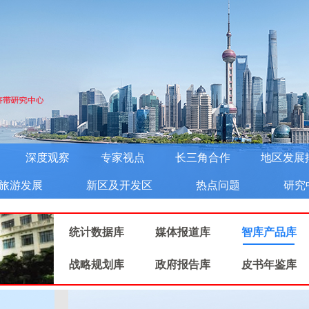
深度观察
专家视点
长三角合作
地区发展
旅游发展
新区及开发区
热点问题
研究
统计数据库
媒体报道库
智库产品库
战略规划库
政府报告库
皮书年鉴库