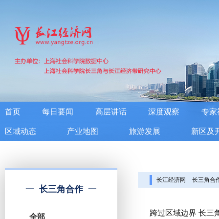
首页
每日要闻
高层讲话
深度观察
专家
区域动态
产业地图
旅游发展
新区及
长江经济网
长三角合
长三角合作
跨过区域边界 长三
全部