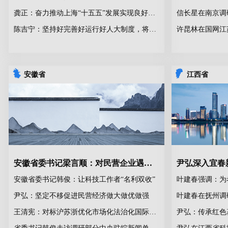
龚正：奋力推动上海“十五五”发展实现良好开局
陈吉宁：坚持好完善好运行好人大制度，将全过程人民民主融入城市治理
许昆林在国网江
安徽省
江西省
安徽省委书记梁言顺：对民营企业遇到的事情，要少找理由、多找办法
安徽省委书记韩俊：让科技工作者“名利双收”
叶建春强调：为
尹弘：坚定不移促进民营经济做大做优做强
王清宪：对标沪苏浙优化市场化法治化国际化营商环境