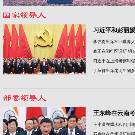
习近平和彭丽
龚正在闵行区调研 锻
王东峰在云南