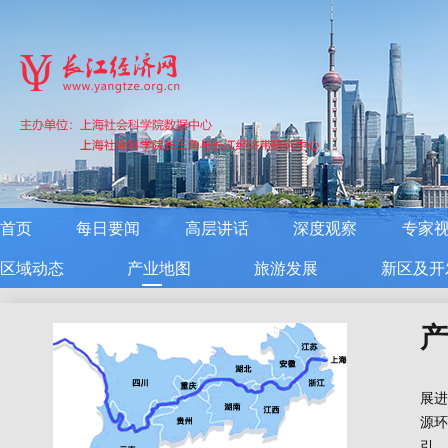
首页
每日要闻
高层讲话
深度观察
专家
区域动态
产业地图
旅游发展
新区及开
产
展进
源环
引，