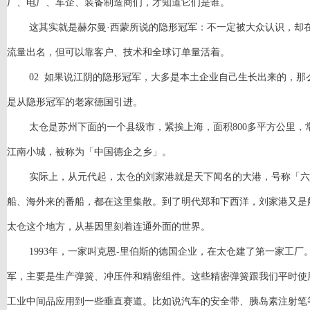
厂、电厂、车企、装备制造商们，才知道它们是谁。
这其实就是赫尔曼
·西蒙所说的隐形冠军：不一定被大众认识，却
流量出名，但可以靠客户、技术和全球订单量活着。
02 如果说江阴的隐形冠军，大多是本土企业自己生长出来的，
是从隐形冠军的老家德国引进。
太仓是苏州下面的一个县级市，紧挨上海，面积
800多平方公里
江南小城，被称为「中国德企之乡」。
实际上，从元代起，太仓的刘家港就是天下闻名的大港，号称「六
船、海外来的番船，都在这里集散。到了明代郑和下西洋，刘家港又是
太仓这个地方，从基因里刻着连通外面的世界。
1993年，一家叫克恩-里伯斯的德国企业，在太仓建了第一家工
军，主要是生产弹簧、冲压件和精密组件。这些精密弹簧跟我们平时使
工业中间品应用到一些垂直赛道。比如说汽车的安全带、胰岛素注射笔