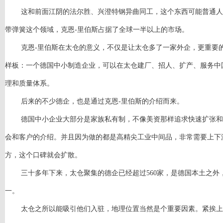
这和前面江阴的法尔胜、兴澄特钢异曲同工，这个东西可能普通人
带弹簧这个领域，克恩
-里伯斯占据了全球一半以上的市场。
克恩
-里伯斯在太仓的意义，不仅是让太仓多了一家外企，更重要
样板：一个德国中小制造企业，可以在太仓建厂、招人、扩产、服务中
理和质量体系。
后来的不少德企，也是通过克恩
-里伯斯的介绍而来。
德国中小企业大部分是家族私有制，不像美资那样追求快速扩张和
会和客户的介绍。并且因为做的都是高精尖工业中间品，非常需要上下
方，这个口碑就会扩散。
三十多年下来，太仓聚集的德企已经超过
560家，是德国本土之
一。
太仓之所以能吸引他们入驻，地理位置当然是个重要因素。紧挨上