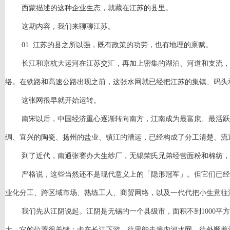
西蒙描述的这种企业生态，就藏在江苏的县里。
这期内容，我们来聊聊江苏。
01 江苏的县之所以强，既有政策的功劳，也有地理的禀赋。
长江和京杭大运河在江苏交汇，再加上密集的湖泊、河道和支流，
络。在铁路和高速公路出现之前，这张水网就已经把江苏的集镇、码头
这张网很早就开始运转。
南宋以后，中国经济重心逐渐转向南方，江南成为最富庶、最活跃
绸、宜兴的陶瓷、扬州的盐业、镇江的漕运，已经构成了分工清楚、流
到了近代，南通张謇办大生纱厂，无锡荣氏兄弟经营面粉和棉纺，
严格说，这些当然还不是现代意义上的「隐形冠军」。但它们已经
业化分工、跨区域市场、熟练工人、商贸网络，以及一代代把小生意往
我们先从江阴说起。江阴是无锡的一个县级市，面积不到
1000
大。它的位置很关键：卡在长江下游，往里能走遍内河水网，往外顺着