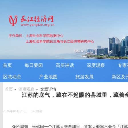
首页
每日要闻
高层讲话
深度观察
专家
区域动态
产业地图
旅游发展
新区及
首页
深度观察
文章详情
江苏的底气，藏在不起眼的县城里，藏着
2026年06月26日
14
阅读
众所周知，当你问一个江苏人来自哪里，答案大概率不会是「江苏