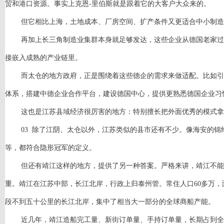
贸和港口资源。事实上克恩
-里伯斯就是跟着它的大客户大众来的。
但它相比上海，土地成本、厂房空间、扩产条件又更适合中小制造
再加上长三角制造业集群本身就足够发达，这些企业从德国老家过
接嵌入成熟的产业链里。
而太仓的地方政府，正是围绕着这些德企的需求来做适配。比如引
体系，搭建中德企业合作平台，建设德国中心，提供更熟悉德国企业习
这也是江苏县域经济很厉害的地方：特别擅长把外面优秀的模式拿
03 除了江阴、太仓以外，江苏类似的县市还有不少。像海安的
等，都符合隐形冠军的定义。
但还有靖江这样的地方，提供了另一种答案。严格来讲，靖江不能
重。靖江在江苏中部，长江北岸，行政上归泰州管。常住人口
60多万
段不到五十公里的长江北岸，集中了相当大一部分的全球商船产能。
近几年，靖江造船完工量、新街订单量、手持订单量，长期占到全