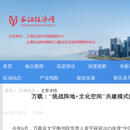
首页
每日要闻
高层讲话
深度观察
专家
区域动态
产业地图
旅游发展
新区及
首页
区域动态
文章详情
万载："统战阵地+文化空间"共建模
2025年11月03日
25
阅读
今年6月，万载县文宇阁书院负责人袁宇获评2025年度“