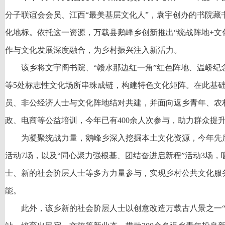
分子联谊会会员、江西“最美基层文化人”，袁宇创办的书院藏书
化地标。依托这一资源，万载县鹅峰乡创新推出“统战阵地+文
作与文化发展深度融合，为乡村振兴注入新活力。
该乡将文宇阁书院、“赣水那边红一角”红色阵地、温峤纪
等5处标志性文化场所串珠成链，构建特色文化矩阵。在此基
员、非公经济人士与文化阵地结对共建，并面向返乡青年、农
政、电商等公益培训，今年已有400余人次参与，助力群众提
为凝聚统战力量，鹅峰乡深入挖掘本土文化资源，今年先
活动7场，以及“同心聚力强根基、团结奋进启新程”活动3场
士、新的社会阶层人士等多方力量参与，实现乡村公共文化服
能。
此外，该乡新的社会阶层人士以创意改造万载古八景之一“