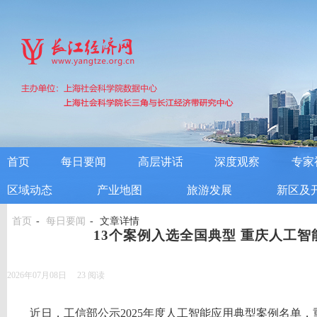
首页
每日要闻
高层讲话
深度观察
专家
区域动态
产业地图
旅游发展
新区及
首页
每日要闻
文章详情
13个案例入选全国典型 重庆人工智
2026年07月08日
23
阅读
近日，工信部公示2025年度人工智能应用典型案例名单，