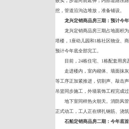
嵌实，步道向前延伸；内部道路压路
挖，管道沿沟边堆放，准备铺设。
龙兴定销商品房三期：预计今年
龙兴定销商品房三期占地面积为1
塔楼，1座幼儿园和1栋社区物业、商业
预计今年底全部完工。
目前，24栋住宅、1栋配套用
走进楼内，室内砌体、墙面抹灰
等工序正加紧推进，切割声、敲击声
吊篮同步施工，外墙装饰工程完成过
地下室同样热火朝天。消防风管
正式动工，工人正在绑扎钢筋、浇筑
石船定销商品房二期：今年底首