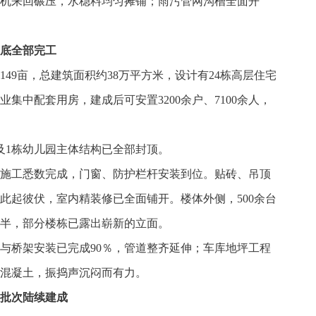
机来回碾压，水稳料均匀摊铺；雨污管网沟槽全面开
底全部完工
49亩，总建筑面积约38万平方米，设计有24栋高层住宅
集中配套用房，建成后可安置3200余户、7100余人，
房及1栋幼儿园主体结构已全部封顶。
施工悉数完成，门窗、防护栏杆安装到位。贴砖、吊顶
此起彼伏，室内精装修已全面铺开。楼体外侧，500余台
半，部分楼栋已露出崭新的立面。
与桥架安装已完成90％，管道整齐延伸；车库地坪工程
混凝土，振捣声沉闷而有力。
批次陆续建成