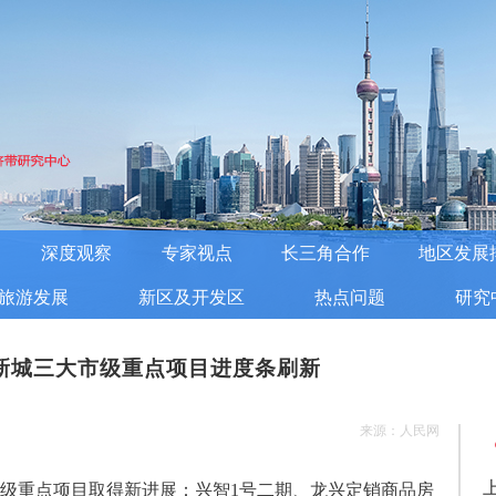
深度观察
专家视点
长三角合作
地区发展
旅游发展
新区及开发区
热点问题
研究
新城三大市级重点项目进度条刷新
来源：人民网
级重点项目取得新进展：兴智1号二期、龙兴定销商品房