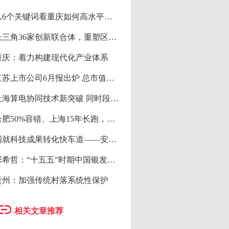
从6个关键词看重庆如何高水平建设创新强市
长三角36家创新联合体，重塑区域协同攻关新范式
重庆：着力构建现代化产业体系
江苏上市公司6月报出炉 总市值持续增长
上海算电协同技术新突破 同时段三类路径统一调度
合肥50%容错、上海15年长跑，量子产业扶持逻辑差异在哪？
铺就科技成果转化快车道——安徽省合肥市中试服务发展调查
彭希哲：“十五五”时期中国银发科技高质量发展的定位与实践路径
贵州：加强传统村落系统性保护
相关文章推荐