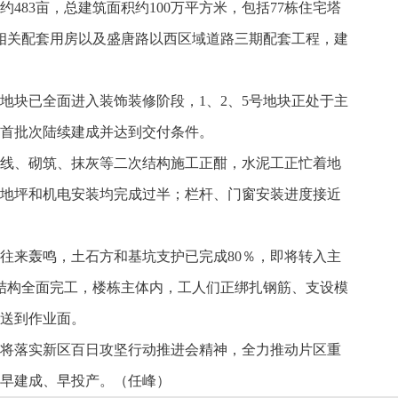
483亩，总建筑面积约100万平方米，包括77栋住宅塔
相关配套用房以及盛唐路以西区域道路三期配套工程，建
号地块已全面进入装饰装修阶段，1、2、5号地块正处于主
首批次陆续建成并达到交付条件。
拉线、砌筑、抹灰等二次结构施工正酣，水泥工正忙着地
地坪和机电安装均完成过半；栏杆、门窗安装进度接近
车往来轰鸣，土石方和基坑支护已完成80％，即将转入主
结构全面完工，楼栋主体内，工人们正绑扎钢筋、支设模
送到作业面。
将落实新区百日攻坚行动推进会精神，全力推动片区重
早建成、早投产。（任峰）